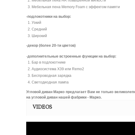
Мебельная пена HR повышенной мягкости
Мебельная пена Memory Foam с эффектом памяти
-подлокотники на выбор:
Узкий
Средний
Широкий
-декор (более 20-ти цветов)
-
дополнительные встроенные функции на выбор:
Бар в подлокотнике
Аудиосистема Х39 или Remo2
Беспроводная зарядка
Светодиодная лампа
Угловой диван Марко предлагает Вам не только великолеп
на угловой диван нашей фабрики - Марко.
VIDEOS