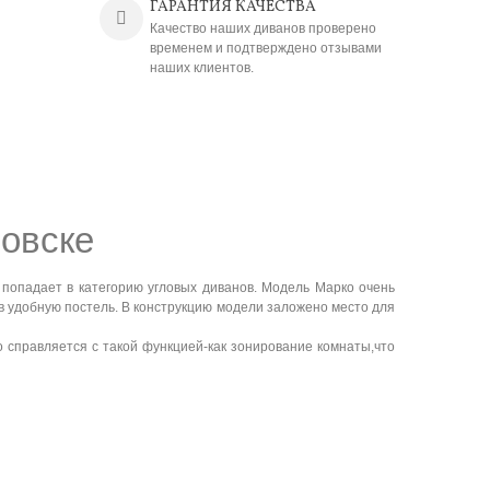
ГАРАНТИЯ КАЧЕСТВА
Качество наших диванов проверено
временем и подтверждено отзывами
наших клиентов.
новске
попадает в категорию угловых диванов.
Модель
Марко очень
в удобную постель.
В
конструкцию модели заложено место для
 справляется с такой функцией-как зонирование комнаты,что