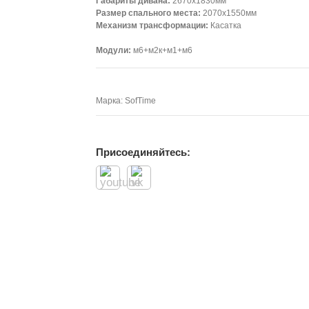
Габариты дивана:
2670х1830мм
Размер спального места:
2070х1550мм
Механизм трансформации:
Касатка
Модули:
м6+м2к+м1+м6
Марка:
SofTime
Присоединяйтесь: