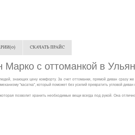
РИИ(0)
СКАЧАТЬ ПРАЙС
 Марко с оттоманкой в Улья
людей,
знающих цену комфорту
.
За счет
оттоманки
, прямой
диван сразу же 
еханизму "касатка", который поможет без усилий превратить угловой диван 
которая позволит хранить необходимые вещи всегда под рукой. Она отлично